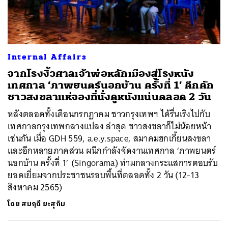
ค้นหา
Internal Affairs
SHARE
TWEET
LINE
EMAIL
จากโรงงิ้วศาลเจ้าพ่อหลักเมืองสู่โรงหนัง
เทศกาล ‘ภาพยนตร์นอกบ้าน ครั้งที่ 1’ คึกคัก
ชาวสงขลาแห่จองที่นั่งดูหนังแน่นตลอด 2 วัน
หลังตลอดทั้งเดือนกรกฎาคม ชาวกรุงเทพฯ ได้รื่นเริงไปกับ
เทศกาลกรุงเทพกลางแปลง ล่าสุด ชาวสงขลาก็ไม่น้อยหน้า
เช่นกัน เมื่อ GDH 559, a.e.y.space, สมาคมฮกเกี้ยนสงขลา
และอีกหลายภาคส่วน ผนึกกำลังจัดงานเทศกาล ‘ภาพยนตร์
นอกบ้าน ครั้งที่ 1’ (Singorama) ท่ามกลางกระแสการตอบรับ
ยอดเยี่ยมจากประชาชนรอบพื้นที่ตลอดทั้ง 2 วัน (12-13
สิงหาคม 2565)
โดย
สมฤดี ยะสุกิม