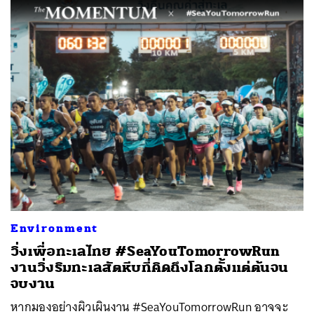
Environment
วิ่งเพื่อทะเลไทย #SeaYouTomorrowRun
งานวิ่งริมทะเลสัตหีบที่คิดถึงโลกตั้งแต่ต้นจน
จบงาน
หากมองอย่างผิวเผินงาน #SeaYouTomorrowRun อาจจะ