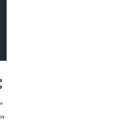
ง
ง
นหา
SHARE
TWEET
LINE
EMAIL
ge
รวจ