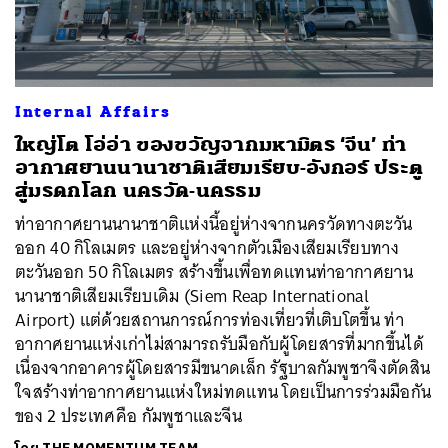
Internal Affairs
ค้นหา
ใหญ่โต โอ่อ่า ของขวัญจากมหามิตร ‘จีน’ ท่า
SHARE
TWEET
LINE
EMAIL
อากาศยานนานาชาติเสียมเรียบ-อังกอร์ ประตู
สู่มรดกโลก นครวัด-นครธม
ท่าอากาศยานนานาชาติแห่งนี้อยู่ห่างจากนครวัดทางตะวัน
ออก 40 กิโลเมตร และอยู่ห่างจากตัวเมืองเสียมเรียบทาง
ตะวันออก 50 กิโลเมตร สร้างขึ้นเพื่อทดแทนท่าอากาศยาน
นานาชาติเสียมเรียบเดิม (Siem Reap International
Airport) แต่ด้วยสถานการณ์การท่องเที่ยวที่เติบโตขึ้น ท่า
อากาศยานแห่งเก่าไม่สามารถรับมือกับผู้โดยสารที่มากขึ้นได้
เนื่องจากอาคารผู้โดยสารมีขนาดเล็ก รัฐบาลกัมพูชาจึงตัดสิน
ใจสร้างท่าอากาศยานแห่งใหม่ทดแทน โดยเป็นการร่วมมือกัน
ของ 2 ประเทศคือ กัมพูชาและจีน