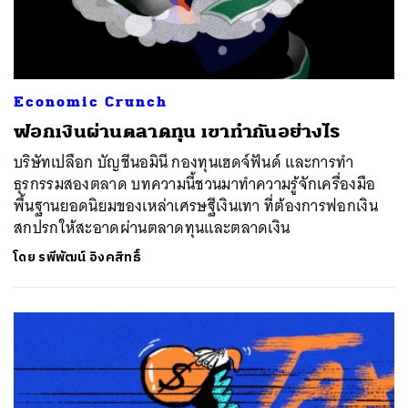
Economic Crunch
ฟอกเงินผ่านตลาดทุน เขาทำกันอย่างไร
บริษัทเปลือก บัญชีนอมินี กองทุนเฮดจ์ฟันด์ และการทำ
ธุรกรรมสองตลาด บทความนี้ชวนมาทำความรู้จักเครื่องมือ
พื้นฐานยอดนิยมของเหล่าเศรษฐีเงินเทา ที่ต้องการฟอกเงิน
สกปรกให้สะอาดผ่านตลาดทุนและตลาดเงิน
โดย
รพีพัฒน์ อิงคสิทธิ์
ค้นหา
SHARE
TWEET
LINE
EMAIL