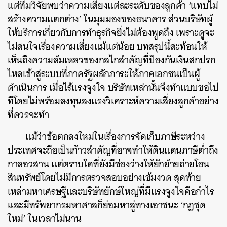
แต่ทีมวิจัยพบว่าความเสี่ยงแต่ละระดับของลูกค้า ‘แทบไม่
สร้างความแตกต่าง’ ในมุมมองของธนาคาร ส่วนบริษัทผู้
ให้บริการเกี่ยวกับการทำธุรกิจยิ่งไม่ต้องพูดถึง เพราะดูจะ
ไม่สนใจเรื่องความเสี่ยงแม้แต่น้อย บทสรุปนี้สะท้อนให้
เห็นถึงความล้มเหลวของกลไกสำคัญที่ป้องกันเงินสกปรก
ไหลเข้าสู่ระบบที่ภาครัฐผลักภาระให้ภาคเอกชนเป็นผู้
ดำเนินการ เมื่อไร้แรงจูงใจ บริษัทเหล่านั้นจึงทำแบบขอไป
ทีโดยไม่พร้อมลงทุนลงแรงวิเคราะห์ความเสี่ยงลูกค้าอย่าง
ที่ควรจะทำ
แม้ว่าข้อตกลงใหม่ในเรื่องการจัดเก็บภาษีระหว่าง
ประเทศจะถือเป็นก้าวสำคัญที่อาจทำให้ดินแดนภาษีต่ำถึง
กาลอวสาน แต่ตราบใดที่ยังมีช่องว่างให้ยักย้ายถ่ายโอน
สินทรัพย์โดยไม่มีการตรวจสอบอย่างเข้มงวด สุดท้าย
เหล่ามหาเศรษฐีและบริษัทยักษ์ใหญ่ที่มีแรงจูงใจคือกำไร
และมีทรัพยากรมหาศาลก็ย่อมหาลู่ทางเอาชนะ ‘กฎชุด
ใหม่’ ในเวลาไม่นาน