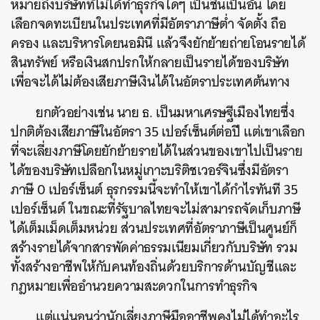
หมายถึงบริษัทที่ไม่ได้ทำธุรกิจใดๆ เป็นชิ้นเป็นอัน โดย
เลือกจดทะเบียนในประเทศที่มีอัตราภาษีต่ำ จัดตั้ง ถือ
ครอง และบริหารโดยนอมินี แล้วจึงยักย้ายถ่ายโอนรายได้
สินทรัพย์ หรือเงินสกปรกให้กลายเป็นรายได้ของบริษัท
เพื่อจะได้ไม่ต้องเสียภาษีเงินได้ในอัตราประเทศต้นทาง
ยกตัวอย่างเช่น นาย ธ. เป็นมหาเศรษฐีเมืองไทยซึ่ง
ปกติต้องเสียภาษีในอัตรา 35 เปอร์เซ็นต์ต่อปี แต่เขาเลือก
ที่จะเลี่ยงภาษีโดยยักย้ายรายได้ในส่วนของเขาไปเป็นราย
ได้ของบริษัทเปลือกในหมู่เกาะบริติชเวอร์จินซึ่งมีอัตรา
ภาษี 0 เปอร์เซ็นต์ ธุรกรรมนี้จะทำให้เขาได้กำไรทันที 35
เปอร์เซ็นต์ ในขณะที่รัฐบาลไทยจะไม่สามารถจัดเก็บภาษี
ได้เต็มเม็ดเต็มหน่วย ส่วนประเทศที่อัตราภาษีเป็นศูนย์ก็
สร้างรายได้จากสารพัดค่าธรรมเนียมเกี่ยวกับบริษัท รวม
ทั้งสร้างอาชีพให้กับคนท้องถิ่นด้วยบริการด้านบัญชีและ
กฎหมายเพื่ออำนวยความสะดวกในการทำธุรกิจ
แต่แน่นอนว่านักเลี่ยงภาษีมืออาชีพคงไม่ได้ทำอะไร