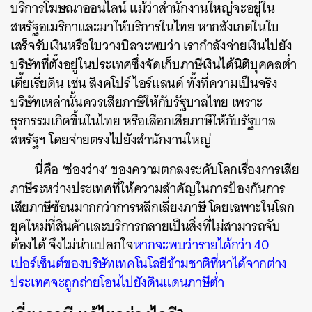
บริการโฆษณาออนไลน์ แม้ว่าสำนักงานใหญ่จะอยู่ใน
สหรัฐอเมริกาและมาให้บริการในไทย หากสังเกตในใบ
เสร็จรับเงินหรือใบวางบิลจะพบว่า เรากำลังจ่ายเงินไปยัง
บริษัทที่ตั้งอยู่ในประเทศซึ่งจัดเก็บภาษีเงินได้นิติบุคคลต่ำ
เตี้ยเรี่ยดิน เช่น สิงคโปร์ ไอร์แลนด์ ทั้งที่ความเป็นจริง
บริษัทเหล่านั้นควรเสียภาษีให้กับรัฐบาลไทย เพราะ
ธุรกรรมเกิดขึ้นในไทย หรือเลือกเสียภาษีให้กับรัฐบาล
สหรัฐฯ โดยจ่ายตรงไปยังสำนักงานใหญ่
นี่คือ ‘ช่องว่าง’ ของความตกลงระดับโลกเรื่องการเสีย
ภาษีระหว่างประเทศที่ให้ความสำคัญในการป้องกันการ
เสียภาษีซ้อนมากกว่าการหลีกเลี่ยงภาษี โดยเฉพาะในโลก
ยุคใหม่ที่สินค้าและบริการกลายเป็นสิ่งที่ไม่สามารถจับ
ต้องได้ จึงไม่น่าแปลกใจ
หากจะพบว่ารายได้กว่า 40
เปอร์เซ็นต์ของบริษัทเทคโนโลยีข้ามชาติที่หาได้จากต่าง
ค้นหา
ประเทศจะถูกถ่ายโอนไปยังดินแดนภาษีต่ำ
SHARE
TWEET
LINE
EMAIL