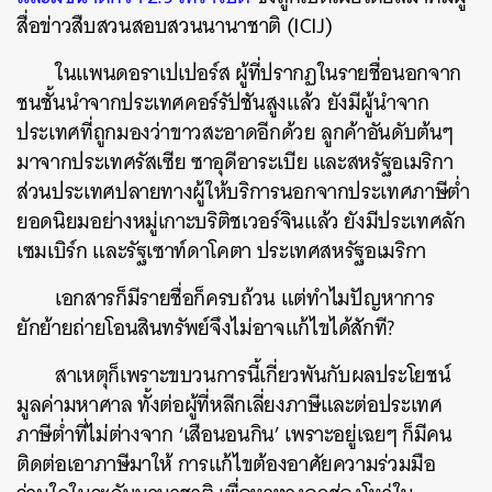
สื่อข่าวสืบสวนสอบสวนนานาชาติ (ICIJ)
ในแพนดอราเปเปอร์ส ผู้ที่ปรากฏในรายชื่อนอกจาก
ชนชั้นนำจากประเทศคอร์รัปชันสูงแล้ว ยังมีผู้นำจาก
ประเทศที่ถูกมองว่าขาวสะอาดอีกด้วย ลูกค้าอันดับต้นๆ
มาจากประเทศรัสเซีย ซาอุดีอาระเบีย และสหรัฐอเมริกา
ส่วนประเทศปลายทางผู้ให้บริการนอกจากประเทศภาษีต่ำ
ยอดนิยมอย่างหมู่เกาะบริติชเวอร์จินแล้ว ยังมีประเทศลัก
เซมเบิร์ก และรัฐเซาท์ดาโคตา ประเทศสหรัฐอเมริกา
เอกสารก็มีรายชื่อก็ครบถ้วน แต่ทำไมปัญหาการ
ยักย้ายถ่ายโอนสินทรัพย์จึงไม่อาจแก้ไขได้สักที?
สาเหตุก็เพราะขบวนการนี้เกี่ยวพันกับผลประโยชน์
มูลค่ามหาศาล ทั้งต่อผู้ที่หลีกเลี่ยงภาษีและต่อประเทศ
ภาษีต่ำที่ไม่ต่างจาก ‘เสือนอนกิน’ เพราะอยู่เฉยๆ ก็มีคน
ติดต่อเอาภาษีมาให้ การแก้ไขต้องอาศัยความร่วมมือ