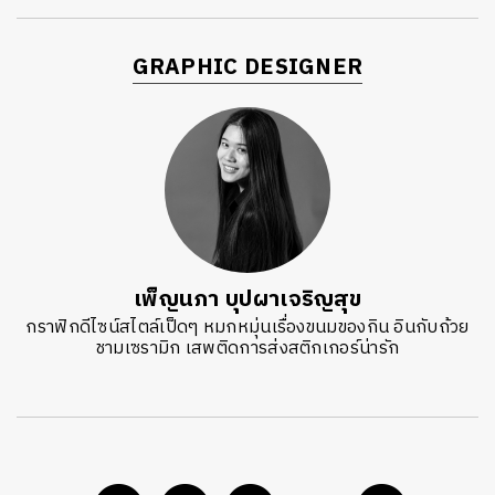
GRAPHIC DESIGNER
เพ็ญนภา บุปผาเจริญสุข
กราฟิกดีไซน์สไตล์เป็ดๆ หมกหมุ่นเรื่องขนมของกิน อินกับถ้วย
ชามเซรามิก เสพติดการส่งสติกเกอร์น่ารัก