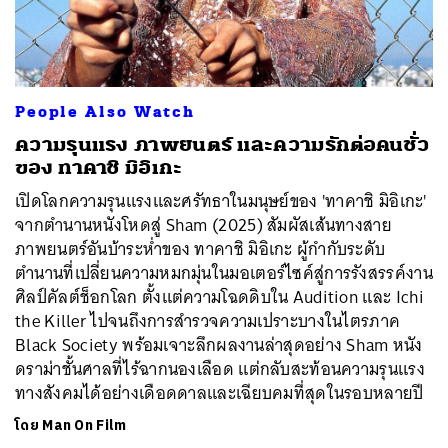
ค้นหา
People Also Watch
SHARE
TWEET
LINE
EMAIL
ความรุนแรง ภาพยนตร์ และความรักต่อคนชั่ว
ของ ทาคาชิ มิอิเกะ
เปิดโลกความรุนแรงและศรัทธาในมนุษย์ของ 'ทาคาชิ มิอิเกะ'
จากตำนานหนังโหดสู่ Sham (2025) สัมผัสเส้นทางสาย
ภาพยนตร์อันบ้าระห่ำของ ทาคาชิ มิอิเกะ ผู้กำกับระดับ
ตำนานที่เปลี่ยนความหมกมุ่นในมอเตอร์ไซค์สู่การรังสรรค์งาน
ศิลป์คัลต์ช็อกโลก ตั้งแต่ความโฉดดิบใน Audition และ Ichi
the Killer ไปจนถึงการสำรวจความเปราะบางในไตรภาค
Black Society พร้อมเจาะลึกผลงานล่าสุดอย่าง Sham หนัง
ดราม่าชั้นศาลที่ไร้ฉากนองเลือด แต่กลับสะท้อนความรุนแรง
ทางสังคมได้อย่างเดือดดาลและเฉียบคมที่สุดในรอบหลายปี
โดย
Man On Film