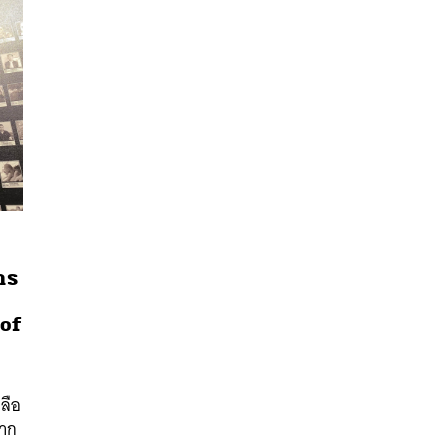
าร
นหา
 of
SHARE
TWEET
LINE
EMAIL
ลือ
จาก