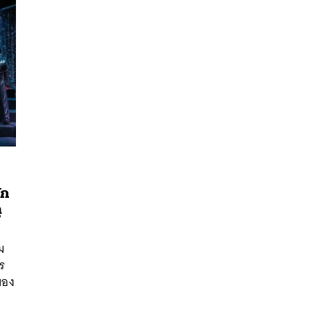
ัก
ู
นหา
SHARE
TWEET
LINE
EMAIL
ม
ร
ของ