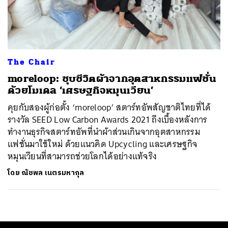
ค้นหา
SHARE
TWEET
LINE
EMAIL
The Chair
moreloop: ชุบชีวิตผ้าจากอุตสาหกรรมแฟชั่น
ด้วยโมเดล ‘เศรษฐกิจหมุนเวียน’
คุยกับสองผู้ก่อตั้ง ‘moreloop’ สตาร์ทอัพสัญชาติไทยที่ได้
รางวัล SEED Low Carbon Awards 2021 ถึงเบื้องหลังการ
ทำงานธุรกิจสตาร์ทอัพที่นำผ้าส่วนเกินจากอุตสาหกรรม
แฟชั่นมาใช้ใหม่ ด้วยแนวคิด Upcycling และเศรษฐกิจ
หมุนเวียนที่สามารถช่วยโลกได้อย่างแท้จริง
โดย
ณัชพล เนตรมหากุล