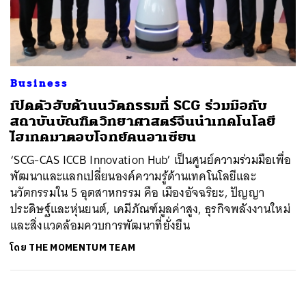
ค้นหา
SHARE
TWEET
LINE
EMAIL
Business
เปิดตัวฮับด้านนวัตกรรมที่ SCG ร่วมมือกับ
สถาบันบัณฑิตวิทยาศาสตร์จีนนำเทคโนโลยี
ไฮเทคมาตอบโจทย์คนอาเซียน
‘SCG-CAS ICCB Innovation Hub’ เป็นศูนย์ความร่วมมือเพื่อ
พัฒนาและแลกเปลี่ยนองค์ความรู้ด้านเทคโนโลยีและ
นวัตกรรมใน 5 อุตสาหกรรม คือ เมืองอัจฉริยะ, ปัญญา
ประดิษฐ์และหุ่นยนต์, เคมีภัณฑ์มูลค่าสูง, ธุรกิจพลังงานใหม่
และสิ่งแวดล้อมควบการพัฒนาที่ยั่งยืน
โดย
THE MOMENTUM TEAM