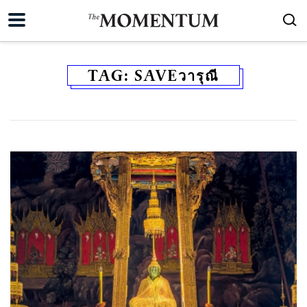
TAG:
SAVEวารุณี