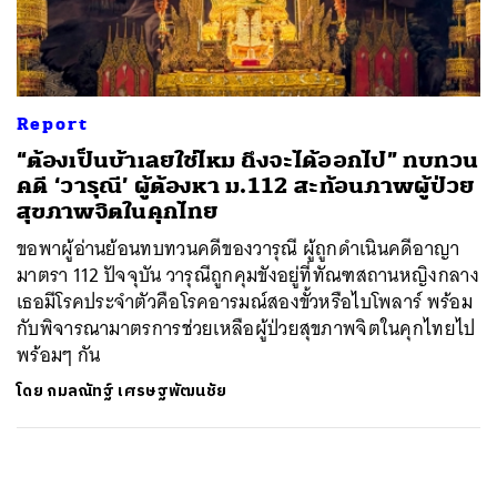
ค้นหา
SHARE
TWEET
LINE
EMAIL
Report
“ต้องเป็นบ้าเลยใช่ไหม ถึงจะได้ออกไป” ทบทวน
คดี ‘วารุณี’ ผู้ต้องหา ม.112 สะท้อนภาพผู้ป่วย
สุขภาพจิตในคุกไทย
ขอพาผู้อ่านย้อนทบทวนคดีของวารุณี ผู้ถูกดำเนินคดีอาญา
มาตรา 112 ปัจจุบัน วารุณีถูกคุมขังอยู่ที่ทัณฑสถานหญิงกลาง
เธอมีโรคประจำตัวคือโรคอารมณ์สองขั้วหรือไบโพลาร์ พร้อม
กับพิจารณามาตรการช่วยเหลือผู้ป่วยสุขภาพจิตในคุกไทยไป
พร้อมๆ กัน
โดย
กมลณัทฐ์ เศรษฐพัฒนชัย