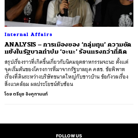
ค้นหา
SHARE
TWEET
LINE
EMAIL
Internal Affairs
ANALYSIS – การเมืองของ ‘กลุ่มทุน’ ความขัด
แย้งในรัฐบาลทำปม ‘จะนะ’ ร้อนแรงกว่าที่คิด
สรุปเรื่องราวที่เกิดขึ้นเกี่ยวกับนิคมอุตสาหกรรมจะนะ ตั้งแต่
จุดเริ่มต้นของโครงการที่มาจากรัฐบาลยุค คสช. ข้อพิพาท
เรื่องที่ดินระหว่างบริษัทขนาดใหญ่กับชาวบ้าน ข้อกังวลเรื่อง
สิ่งแวดล้อม ผลประโยชน์ทับซ้อน
โดย
ตรีนุช อิงคุทานนท์
FOLLOW US