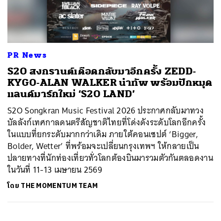
ค้นหา
PR News
SHARE
TWEET
LINE
EMAIL
S2O สงกรานต์เดือดกลับมาอีกครั้ง ZEDD-
KYGO-ALAN WALKER นำทัพ พร้อมปักหมุด
แลนด์มาร์กใหม่ ‘S2O LAND’
S2O Songkran Music Festival 2026 ประกาศกลับมาทวง
บัลลังก์เทศกาลดนตรีสัญชาติไทยที่โด่งดังระดับโลกอีกครั้ง
ในแบบที่ยกระดับมากกว่าเดิม ภายใต้คอนเซปต์ ‘Bigger,
Bolder, Wetter’ ที่พร้อมจะเปลี่ยนกรุงเทพฯ ให้กลายเป็น
ปลายทางที่นักท่องเที่ยวทั่วโลกต้องบินมารวมตัวกันตลอดงาน
ในวันที่ 11-13 เมษายน 2569
โดย
THE MOMENTUM TEAM