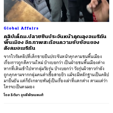
ค้นหา
Global Affairs
SHARE
TWEET
LINE
EMAIL
คลิปเด็กม.ปลายยืนประจันหน้าคุณลุงอเมริกัน
พื้นเมือง อีกภาพสะท้อนความซับซ้อนของ
สังคมอเมริกัน
จากไวรัลคลิปที่เด็กชายยืนประจันหน้าคุกคามชนพื้นเมือง
เรื่องราวถูกตีความใหม่ บ้างบอกว่า เป็นฝ่ายชนพื้นเมืองต่าง
หากที่เดินเข้าไปหากลุ่มวัยรุ่น บ้างบอกว่า วัยรุ่นผิวขาวกำลัง
ถูกคุกคามจากกลุ่มคนดำเชื้อสายยิว แม้จะมีหลักฐานเป็นคลิป
มายืนยัน แต่ก็ยังกลายพันธุ์เป็นเรื่องเล่าที่แตกต่าง ตามแต่ว่า
ใครจะเป็นคนมอง
โดย
ธิติมา อุรพีพัฒนพงศ์