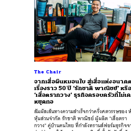
The Chair
จากเสื่อผืนหมอนใบ สู่เสื่อแห่งอนาค
เรื่องราว 50 ปี ‘รักชาติ พาณิชย์’ หรื
‘เสื่อตรากวาง’ ธุรกิจครอบครัวที่ไม่เ
ค้
หยุดทอ
สัมผัสเส้นทางความสำเร็จกว่าครึ่งศตวรรษของ ห
หุ้นส่วนจำกัด รักชาติ พาณิชย์ ผู้ผลิต "เสื่อตรา
กวาง" คู่บ้านคนไทย ที่กำลังทรานส์ฟอร์มธุรกิจ