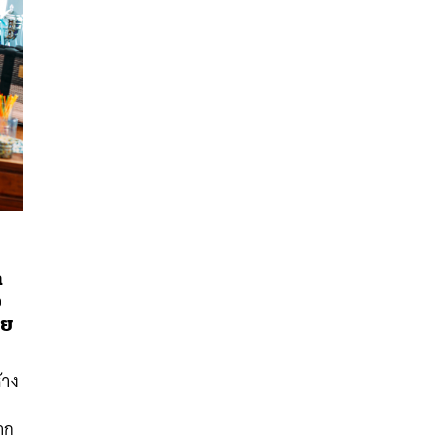
ต
อ
คย
นหา
SHARE
TWEET
LINE
EMAIL
้าง
จาก