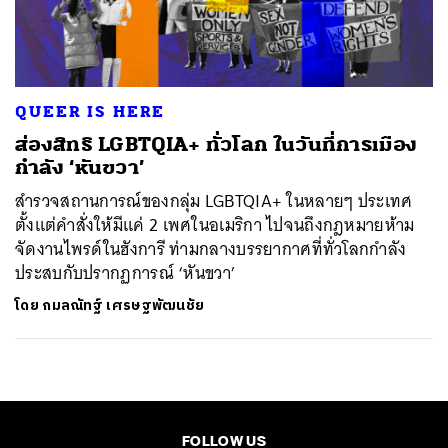
ค้นหา
SHARE
TWEET
LINE
EMAIL
QUEER IS HERE
ส่องสิทธิ LGBTQIA+ ทั่วโลก ในวันที่การเมือง
กำลัง ‘หันขวา’
สำรวจสถานการณ์ของกลุ่ม LGBTQIA+ ในหลายๆ ประเทศ
ตั้งแต่คำสั่งให้มีแค่ 2 เพศในอเมริกา ไปจนถึงกฎหมายห้าม
จัดงานไพรด์ในฮังการี ท่ามกลางบรรยากาศที่ทั่วโลกกำลัง
ประสบกับปรากฏการณ์ ‘หันขวา’
โดย
กมลณัทฐ์ เศรษฐพัฒนชัย
FOLLOW US