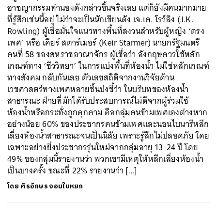
อาชญากรรมทำนองดังกล่าวขึ้นจริงเลย แต่ก็ยังมีคนมากมาย
ที่รู้สึกเช่นนี้อยู่ ไม่ว่าจะเป็นนักเขียนดัง เจ.เค. โรว์ลิง (J.K.
Rowling) ผู้เชื่อมั่นใจแนวทางพื้นที่สงวนสำหรับผู้หญิง ‘ตรง
เพศ’ หรือ เคียร์ สตาร์เมอร์ (Keir Starmer) นายกรัฐมนตรี
คนที่ 58 ของสหราชอาณาจักร ผู้เชื่อว่า อังกฤษควรใช้หลัก
เกณฑ์ทาง ‘ชีววิทยา’ ในการแบ่งพื้นที่ห้องน้ำ ไม่ใช่หลักเกณฑ์
ทางสังคม กลับกันเลย ตัวเลขสถิติจากงานวิจัยด้าน
เวชศาสตร์ทางเพศหลายชิ้นบ่งชี้ว่า ในบริบทของห้องน้ำ
สาธารณะ ฝ่ายที่มักได้รับประสบการณ์ไม่ดีจากผู้ร่วมใช้
ห้องน้ำหรือกระทั่งถูกคุกคาม คือกลุ่มคนข้ามเพศเองต่างหาก
อย่างน้อย 60% ของประชากรคนข้ามเพศและนอนไบนารีหลีก
เลี่ยงห้องน้ำสาธารณะจนเป็นนิสัย เพราะรู้สึกไม่ปลอดภัย โดย
เฉพาะอย่างยิ่งประชากรรุ่นใหม่จากกลุ่มอายุ 13-24 ปี โดย
49% ของกลุ่มนี้รายงานว่า พวกเขามีเหตุให้หลีกเลี่ยงห้องน้ำ
เป็นบางครั้ง ขณะที่ 22% รายงานว่า […]
โดย
ศิรอักษร จอมใบหยก