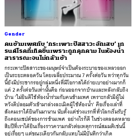
Gender
คนข้ามเพศกับ ‘กระเพาะปัสสาวะอักเสบ’ เท
รนด์โรคที่เกิดขึ้นเพราะถูกคุกคาม ในห้องน้ำ
สาธารณะจนไม่กล้าเข้า
กระเพาะปัสสาวะของมนุษย์จำเป็นต้องระบายของเหลวออก
เป็นระยะตลอดวัน โดยเฉลี่ยประมาณ 7 ครั้งต่อวัน ทว่าทุกวัน
นี้ยังมีประชากรอยู่กลุ่มหนึ่งที่มีโอกาสได้ถ่ายเบาอย่างมากก็
แค่ 2 ครั้งต่อวันเท่านั้นคือ ก่อนออกจากบ้านและหลังกลับถึง
ค้นหา
บ้าน ‘ไม่ยินดีใช้ห้องน้ำร่วมกับคนข้ามเพศ เพราะกลัวมีผู้ไม่
หวังดีปลอมตัวเข้ามาล่วงละเมิดผู้ใช้ห้องน้ำ’ คือเรื่องเล่าที่
SHARE
TWEET
LINE
EMAIL
สังคมเราได้ยินกันมานาน นับตั้งแต่ช่วงแรกที่ทั่วโลกเริ่มรับรู้
ถึงคอนเซปต์ของการข้ามเพศ อย่างไรก็ดี ในช่วงตลอดหลาย
สิบปีที่เราได้ยินเรื่องราวความกลัวต่อเหตุการณ์สมมติเช่นนี้
อยู่เรื่อยๆ แต่ขณะเดียวกันกลับแทบไม่มีบันทึกว่าเกิด