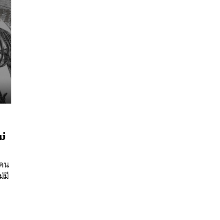
ม่
นหา
SHARE
TWEET
LINE
EMAIL
ะคน
่มี