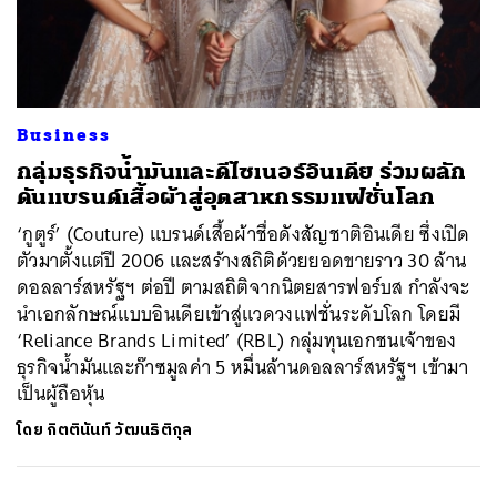
ค้นหา
SHARE
TWEET
LINE
EMAIL
Business
กลุ่มธุรกิจน้ำมันและดีไซเนอร์อินเดีย ร่วมผลัก
ดันแบรนด์เสื้อผ้าสู่อุตสาหกรรมแฟชั่นโลก
‘กูตูร์’ (Couture) แบรนด์เสื้อผ้าชื่อดังสัญชาติอินเดีย ซึ่งเปิด
ตัวมาตั้งแต่ปี 2006 และสร้างสถิติด้วยยอดขายราว 30 ล้าน
ดอลลาร์สหรัฐฯ ต่อปี ตามสถิติจากนิตยสารฟอร์บส กำลังจะ
นำเอกลักษณ์แบบอินเดียเข้าสู่แวดวงแฟชั่นระดับโลก โดยมี
‘Reliance Brands Limited’ (RBL) กลุ่มทุนเอกชนเจ้าของ
ธุรกิจน้ำมันและก๊าซมูลค่า 5 หมื่นล้านดอลลาร์สหรัฐฯ เข้ามา
เป็นผู้ถือหุ้น
โดย
กิตตินันท์ วัฒนธิติกุล