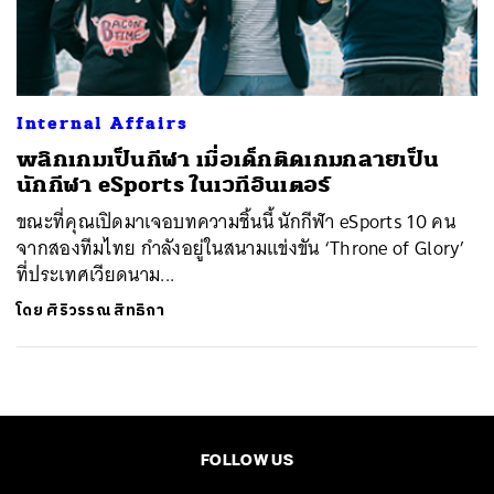
ค้นหา
SHARE
TWEET
LINE
EMAIL
Internal Affairs
พลิกเกมเป็นกีฬา เมื่อเด็กติดเกมกลายเป็น
นักกีฬา eSports ในเวทีอินเตอร์
ขณะที่คุณเปิดมาเจอบทความชิ้นนี้ นักกีฬา eSports 10 คน
จากสองทีมไทย กำลังอยู่ในสนามแข่งขัน ‘Throne of Glory’
ที่ประเทศเวียดนาม...
โดย
ศิริวรรณ สิทธิกา
FOLLOW US