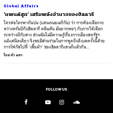
Global Affairs
SHARE
TWEET
LINE
EMAIL
‘แพนต์สูท’ เสริมพลังอำนาจของฮิลลารี
ใครต่อใครพากันบ่น (แทนคนอเมริกัน) ว่า การต้องเลือกระ
หว่างทรัมป์กับฮิลลารี คลินตัน มันยากพอๆ กับการให้เลือก
ระหว่างผีกับสาง ส่วนฉันไม่มีความรู้เรื่องการเมืองสหรัฐฯ
แม้แต่นิดเดียว จึงขอมีส่วนร่วมในการพูดถึงดีเบตครั้งนี้ด้วย
การโฟกัสไปที่ ‘เสื้อผ้า’ ของฮิลลารีแทนก็แล้วกัน...
โดย
คำ ผกา
FOLLOW US