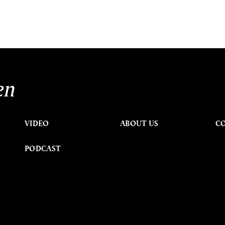
en
VIDEO
ABOUT US
C
PODCAST