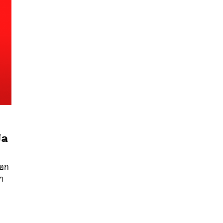
ปล
นหา
SHARE
TWEET
LINE
EMAIL
บอก
้า
อ