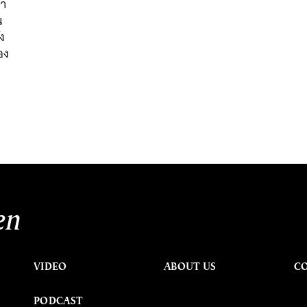
่า
น
ง
อง
en
VIDEO
ABOUT US
C
PODCAST