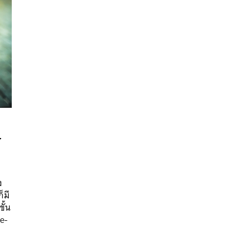
้
ง
นหา
็มี
SHARE
TWEET
LINE
EMAIL
ั้น
re-