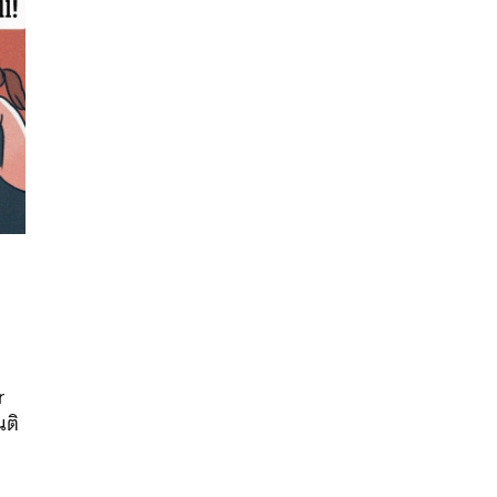
นหา
SHARE
TWEET
LINE
EMAIL
r
นติ