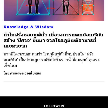
ค้นหา
SHARE
TWEET
LINE
EMAIL
Knowledge & Wisdom
ทำไมฝรั่งชอบแพ้ถั่ว เมื่อวงการแพทย์อเมริกัน
สร้าง ‘ปีศาจ’ ขึ้นมา จากโรคภูมิแพ้อาหารที่
เคยหายาก
หากมีใครมาบอกคุณว่า โรคภูมิแพ้ถั่วที่พบบ่อยใน ‘ฝรั่ง
อเมริกัน’ เป็นปรากฏการณ์ที่เกิดขึ้นจากน้ำมือมนุษย์ คุณจะ
เชื่อไหม
โดย
ศิรอักษร จอมใบหยก
FOLLOW US