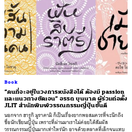
Book
“คนที่จะอยู่ในวงการหนังสือได้ ต้องมี passion
และแนวทางชัดเจน” อรรถ บุนนาค ผู้ร่วมก่อตั้ง
JLIT สำนักพิมพ์วรรณกรรมญี่ปุ่นชั้นดี
นอกจาก ฮารูกิ มูราคามิ ก็เป็นเรื่องยากพอสมควรที่จะนึกถึง
ชื่อนักเขียนญี่ปุ่น เพราะที่ผ่านมาเราไม่ค่อยได้สัมผัส
วรรณกรรมญี่ปุ่นมากเท่าไหร่นัก อาจด้วยตลาดที่เล็กจนแทบ