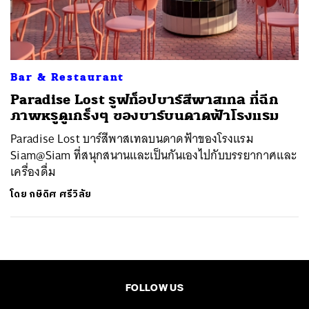
ค้นหา
SHARE
TWEET
LINE
EMAIL
Bar & Restaurant
Paradise Lost รูฟท็อปบาร์สีพาสเทล ที่ฉีก
ภาพหรูดูเกร็งๆ ของบาร์บนดาดฟ้าโรงแรม
Paradise Lost บาร์สีพาสเทลบนดาดฟ้าของโรงแรม
Siam@Siam ที่สนุกสนานและเป็นกันเองไปกับบรรยากาศและ
เครื่องดื่ม
โดย
กษิดิศ ศรีวิลัย
FOLLOW US