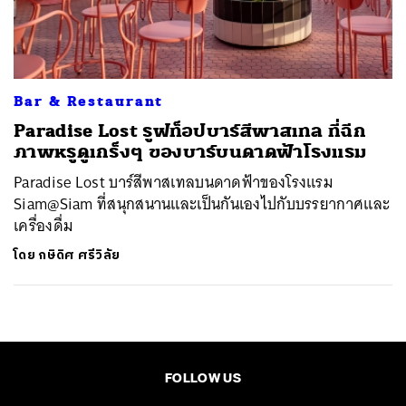
ค้นหา
SHARE
TWEET
LINE
EMAIL
Bar & Restaurant
Paradise Lost รูฟท็อปบาร์สีพาสเทล ที่ฉีก
ภาพหรูดูเกร็งๆ ของบาร์บนดาดฟ้าโรงแรม
Paradise Lost บาร์สีพาสเทลบนดาดฟ้าของโรงแรม
Siam@Siam ที่สนุกสนานและเป็นกันเองไปกับบรรยากาศและ
เครื่องดื่ม
โดย
กษิดิศ ศรีวิลัย
FOLLOW US