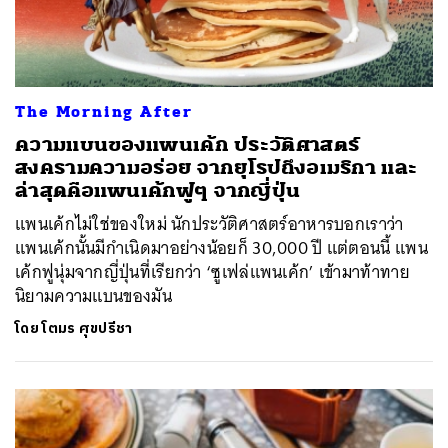
The Morning After
ความแบนของแพนเค้ก ประวัติศาสตร์
สงครามความอร่อย จากยุโรปถึงอเมริกา และ
ล่าสุดคือแพนเค้กฟูๆ จากญี่ปุ่น
แพนเค้กไม่ใช่ของใหม่ นักประวัติศาสตร์อาหารบอกเราว่า
แพนเค้กนั้นมีกำเนิดมาอย่างน้อยก็ 30,000 ปี แต่ตอนนี้ แพน
เค้กฟูนุ่มจากญี่ปุ่นที่เรียกว่า ‘ซูเฟล่แพนเค้ก’ เข้ามาท้าทาย
นิยามความแบนของมัน
โดย
โตมร ศุขปรีชา
ค้นหา
SHARE
TWEET
LINE
EMAIL