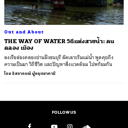
ค้นหา
SHARE
TWEET
LINE
EMAIL
Out and About
THE WAY OF WATER วิถีแห่งสายน้ำ: คน
คลอง เมือง
ลงเรือล่องคลองย่านฝั่งธนบุรี ลัดเลาะริมแม่น้ำ พูดคุยถึง
ความเป็นมา วิถีชีวิต และปัญหาสิ่งแวดล้อม ไปพร้อมกัน
โดย
อิสรากรณ์ ผู้กฤตยาคามี
FOLLOW US