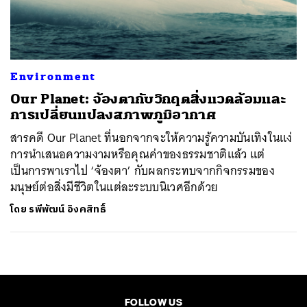
ค้นหา
SHARE
TWEET
LINE
EMAIL
Environment
Our Planet: จ้องตากับวิกฤตสิ่งแวดล้อมและ
การเปลี่ยนแปลงสภาพภูมิอากาศ
สารคดี Our Planet ที่นอกจากจะให้ความรู้ความบันเทิงในแง่
การนำเสนอความงามหรือคุณค่าของธรรมชาติแล้ว แต่
เป็นการพาเราไป ‘จ้องตา’ กับผลกระทบจากกิจกรรมของ
มนุษย์ต่อสิ่งมีชีวิตในแต่ละระบบนิเวศอีกด้วย
โดย
รพีพัฒน์ อิงคสิทธิ์
FOLLOW US