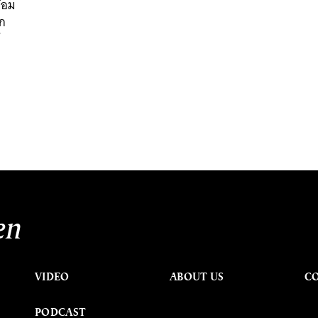
้อม
ิก
en
VIDEO
ABOUT US
C
PODCAST