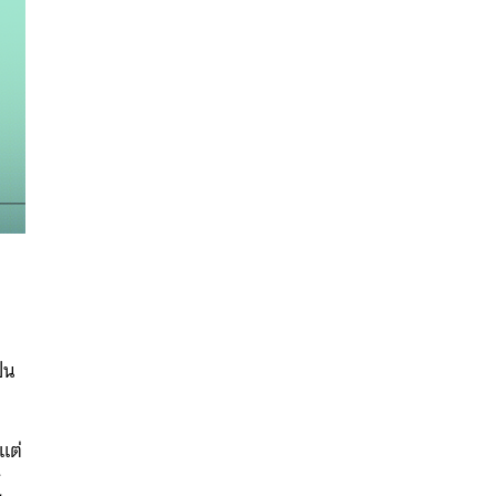
็น
นหา
SHARE
TWEET
LINE
EMAIL
แต่
ร