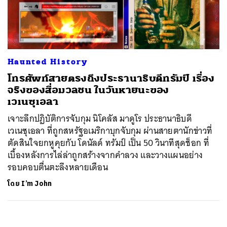
ค้นหา
SHARE
TWEET
LINE
EMAIL
Haunted History
โทรศัพท์สายตรงถึงประธานาธิบดีทรัมป์ เรื่อง
จริงของสื่อมวลชน ในวันหายนะของ
เวเนซุเอลา
เจาะลึกปฏิบัติการจับกุม นิโคลัส มาดูโร ประธานาธิบดี
เวเนซุเอลา ที่ถูกสหรัฐอเมริกาบุกจับกุม ผ่านสายตานักข่าวที่
ตัดสินใจยกหูคุยกับ โดนัลด์ ทรัมป์ เป็น 50 วินาทีสุดช็อก ที่
เบื้องหลังการไล่ล่าถูกสร้างจากคำลวง และวางแผนอย่าง
รอบคอบตื่นตะลึงหลายเดือน
โดย
I’m John