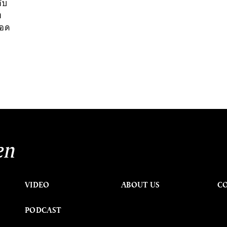
ับ
ง
ทอด
en
VIDEO
ABOUT US
C
PODCAST