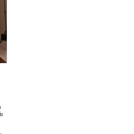
ว
นหา
ัย
SHARE
TWEET
LINE
EMAIL