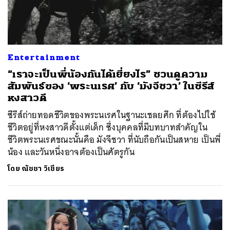
Entertainment
“เราจะเป็นพี่น้องกันได้เยี่ยงไร” ชวนดูความ
สัมพันธ์ของ ‘พระนเรศ’ กับ ‘มังจีชวา’ ในซีรีส์
หงสาวดี
ซีรีส์ถ่ายทอดชีวิตของพระนเรศในฐานะเชลยศึก ที่ต้องไปใช้
ชีวิตอยู่ที่หงสาวดีตั้งแต่เด็ก ซึ่งบุคคลที่มีบทบาทสำคัญใน
ชีวิตพระนเรศขณะนั้นคือ มังจีชวา ที่นับถือกันเป็นสหาย เป็นพี่
น้อง และวันหนึ่งอาจต้องเป็นศัตรูกัน
โดย
ณัชชา วิเชียร
ค้นหา
SHARE
TWEET
LINE
EMAIL