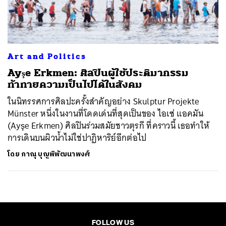
ค้นหา
SHARE
TWEET
LINE
EMAIL
Art and Politics
Ayşe Erkmen: ศิลปินผู้ใช้ประติมากรรม
ท้าทายความเป็นไปได้ในสังคม
ในนิทรรศการศิลปะครั้งสำคัญอย่าง Skulptur Projekte
Münster หนึ่งในงานที่โดดเด่นที่สุดเป็นของ ไอเซ่ แอคมัน
(Ayşe Erkmen) ศิลปินร่วมสมัยชาวตุรกี ที่คราวนี้ เธอทำให้
การเดินบนผิวน้ำไม่ใช่ปาฏิหาริย์อีกต่อไป
โดย
ภาณุ บุญพิพัฒนาพงศ์
FOLLOW US