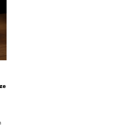
ze
นหา
ม
SHARE
TWEET
LINE
EMAIL
า