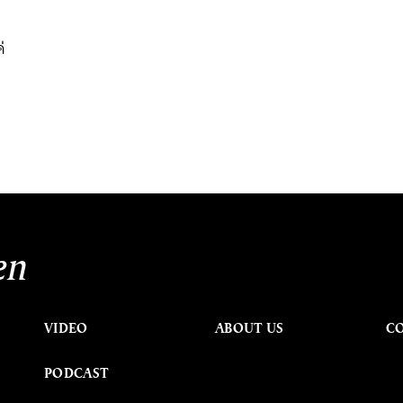
่
en
VIDEO
ABOUT US
C
PODCAST