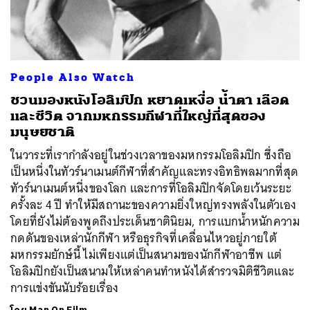
People Also Watch
ค้นหา
ชวนมองหนังโอลิมปิก หยาดเหงื่อ น้ำตา เลือด
SHARE
TWEET
LINE
EMAIL
และชีวิต จากมหกรรมกีฬาที่ใหญ่ที่สุดของ
มนุษยชาติ
ในวาระที่เรากำลังอยู่ในช่วงเวลาของมหกรรมโอลิมปิก ซึ่งถือ
เป็นหนึ่งในทัวร์นาเมนต์กีฬาที่สำคัญและทรงอิทธิพลมากที่สุด
ทัวร์นาเมนต์หนึ่งของโลก และการที่โอลิมปิกจัดโดยเว้นระยะ
ครั้งละ 4 ปี ทำให้มีสถานะของความยิ่งใหญ่ทรงพลังในตัวเอง
โดยที่ยังไม่ต้องพูดถึงประเด็นชาตินิยม, การแบกน้ำหนักความ
กดดันของเหล่านักกีฬา หรือธุรกิจที่เคลื่อนไหวอยู่ภายใต้
มหกรรมยักษ์นี้ ไม่เพียงแต่เป็นสนามของนักกีฬาอาชีพ แต่
โอลิมปิกยังเป็นสนามให้เหล่าคนทำหนังได้สำรวจมิติชีวิตและ
การแข่งขันนับร้อยเรื่อง