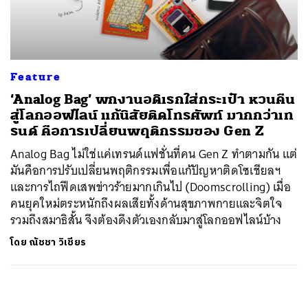
ค้นหา
SHARE
TWEET
LINE
EMAIL
Feature
‘Analog Bag’ พกงานอดิเรกใส่กระเป๋า หวนคืน
สู่โลกออฟไลน์ แก้นิสัยติดโทรศัพท์ มากกว่าเท
รนด์ คือการเปลี่ยนพฤติกรรมของ Gen Z
Analog Bag ไม่ใช่แค่เทรนด์แฟชั่นที่คน Gen Z ทำตามกัน แต่
มันคือการปรับเปลี่ยนพฤติกรรมเพื่อแก้ปัญหาติดโซเชียลฯ
และการไถฟีดเสพข่าวร้ายมากเกินไป (Doomscrolling) เมื่อ
คนยุคใหม่ตระหนักถึงผลเสียทั้งด้านสุขภาพกายและจิตใจ
รวมถึงสมาธิสั้น จึงต้องดึงตัวเองกลับมาสู่โลกออฟไลน์บ้าง
โดย
ณัชชา วิเชียร