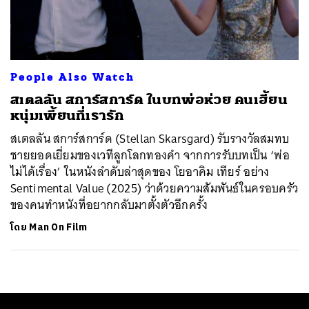
ค้นหา
SHARE
TWEET
LINE
EMAIL
People Also Watch
สเตลลัน สการ์สการ์ด ในบทพ่อห่วย คนเฮี้ยน
หนุ่มเพี้ยนที่เรารัก
สเตลลัน สการ์สการ์ด (Stellan Skarsgard)​ รับรางวัลสมทบ
ชายยอดเยี่ยมของเวทีลูกโลกทองคำ จากการรับบทเป็น ‘พ่อ
ไม่ได้เรื่อง’ ในหนังลำดับล่าสุดของ โยอาคิม เทียร์ อย่าง
Sentimental Value (2025) ว่าด้วยความสัมพันธ์ในครอบครัว
ของคนทำหนังที่อยากกลับมาตั้งตัวอีกครั้ง
โดย
Man On Film