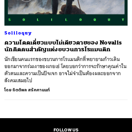
ค้นหา
SHARE
TWEET
LINE
EMAIL
Soliloquy
ความโดดเดี่ยวแบบไม่เดียวดายของ Novalis
นักคิดคนสำคัญแห่งขบวนการโรแมนติก
นักเขียนคนแรกของขบวนการโรแมนติกที่พยายามก้าวเดิน
ออกมาจากร่มเงาของเกอเธ่ โดยบอกว่าการจะรักษาคุณค่าใน
ตัวตนและความเป็นปัจเจก อาจไม่จำเป็นต้องผละออกจาก
สังคมเสมอไป
โดย
กิตติพล สรัคคานนท์
FOLLOW US