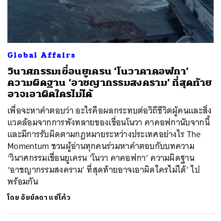
ค้นหา
Global Affairs
SHARE
TWEET
LINE
EMAIL
วินาศกรรมเขื่อนยูเครน ‘โนวาคาคอฟกา’
ความผิดฐาน ‘อาชญากรรมสงคราม’ ที่สุดท้าย
อาจเอาผิดใครไม่ได้
เพื่อจะหาคำตอบว่า อะไรคือผลกระทบต่อวิถีชีวิตผู้คนและสิ่ง
แวดล้อมจากการพังทลายของเขื่อนโนวา คาคอฟกานับจากนี้
และมีการรับผิดตามกฎหมายระหว่างประเทศอย่างไร The
Momentum ชวนผู้อ่านทุกคนร่วมหาคำตอบกับบทความ
‘วินาศกรรมเขื่อนยูเครน ‘โนวา คาคอฟกา’ ความผิดฐาน
‘อาชญากรรมสงคราม’ ที่สุดท้ายอาจเอาผิดใครไม่ได้’ ไป
พร้อมกัน
โดย
อัยย์ลดา แซ่โค้ว