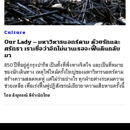
ค้นหา
SHARE
TWEET
LINE
EMAIL
Culture
Our Lady – มหาวิหารนอทร์ดาม ด้วยรักและ
ศรัทธา เราเชื่อว่าอีกไม่นานเธอจะฟื้นคืนกลับ
มา
850 ปีที่อยู่คู่กรุงปารีส เป็นทั้งที่พึ่งทางจิตใจ และเป็นที่หมาย
ของนักเดินทาง เหตุไฟไหม้ครั้งใหญ่ของมหาวิหารนอทร์ดาม
สร้างความสลดหดหู่ แต่ไม่ว่าอย่างไร ทุกฝ่ายต่างระดมความ
ช่วยเหลือ เพื่อเร่งฟื้นฟูปฏิสังขรณ์เยียวยาความเสียหายครั้งนี้
โดย
ธัญภรณ์ ลีกำเนิดไทย