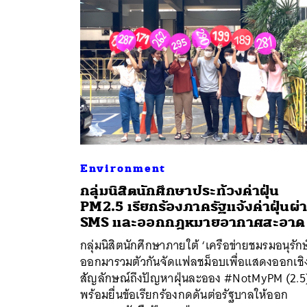
Environment
กลุ่มนิสิตนักศึกษาประท้วงค่าฝุ่น
PM2.5 เรียกร้องภาครัฐแจ้งค่าฝุ่นผ่
ค้
SMS และออกกฎหมายอากาศสะอาด
กลุ่มนิสิตนักศึกษาภายใต้ ‘เครือข่ายชมรมอนุรักษ
ออกมารวมตัวกันจัดแฟลชม็อบเพื่อแสดงออกเชิ
สัญลักษณ์ถึงปัญหาฝุ่นละออง #NotMyPM (2.5
พร้อมยื่นข้อเรียกร้องกดดันต่อรัฐบาลให้ออก