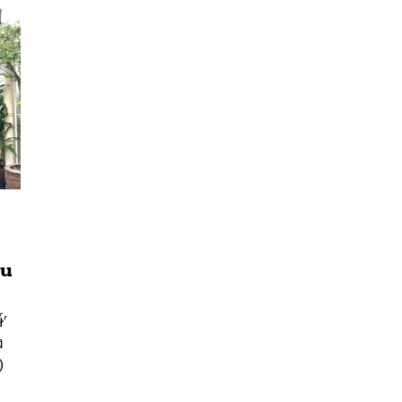
าน
นหา
SHARE
TWEET
LINE
EMAIL
์’
ง
)