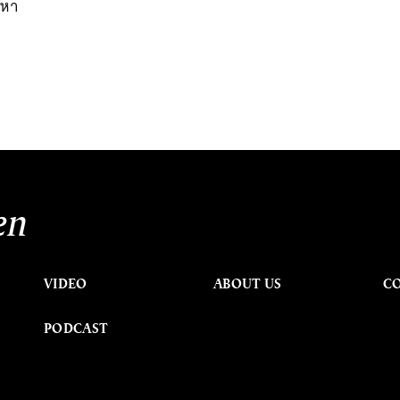
ญหา
en
VIDEO
ABOUT US
C
PODCAST