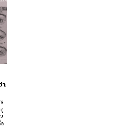
ว่า
หน
นหา
ดู
SHARE
TWEET
LINE
EMAIL
ใน
่อ