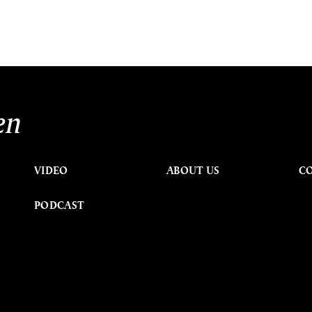
en
VIDEO
ABOUT US
C
PODCAST