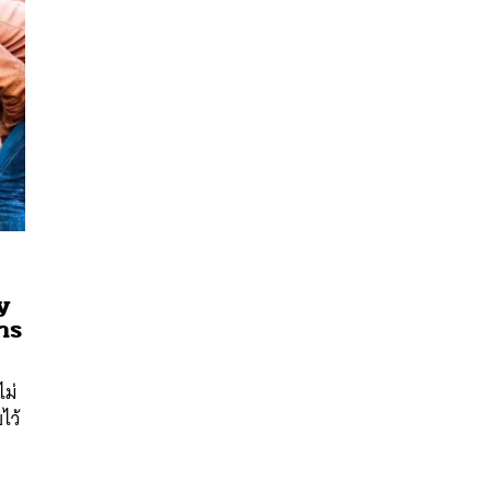
y
นหา
าร
SHARE
TWEET
LINE
EMAIL
ไม่
ไว้