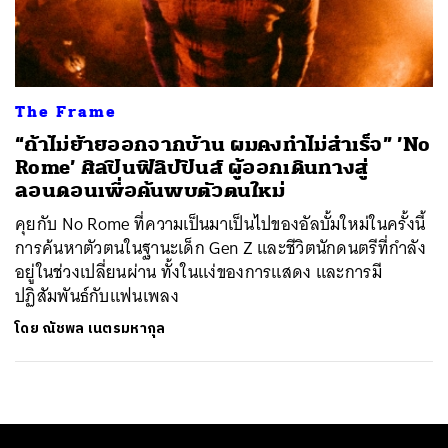
ค้นหา
SHARE
TWEET
LINE
EMAIL
The Frame
“ถ้าไม่ย้ายออกจากบ้าน ผมคงทำไม่สำเร็จ” ’No
Rome’ ศิลปินฟิลิปปินส์ ผู้ออกเดินทางสู่
ลอนดอนเพื่อค้นพบตัวตนใหม่
คุยกับ No Rome ที่ความเป็นมาเป็นไปของอัลบั้มใหม่ในครั้งนี้
การค้นหาตัวตนในฐานะเด็ก Gen Z และชีวิตนักดนตรีที่กำลัง
อยู่ในช่วงเปลี่ยนผ่าน ทั้งในแง่ของการแสดง และการมี
ปฏิสัมพันธ์กับแฟนเพลง
โดย
ณัชพล เนตรมหากุล