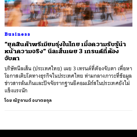
ค้นหา
SHARE
TWEET
LINE
EMAIL
Business
“ยุคสินค้าพรีเมียมรุ่งในไทย เมื่อความรับรู้นำ
หน้าความจริง” นีลเส็นเผย 3 เทรนด์ที่ต้อง
จับตา
บริษัทนีลเส็น (ประเทศไทย) เผย 3 เทรนด์ที่ต้องจับตา เพื่อหา
โอกาสเติบโตทางธุรกิจในประเทศไทย ท่ามกลางภาวะที่ข้อมูล
ข่าวสารล้นเกินและปัจจัยรากฐานอีคอมเมิร์สในประเทศยังไม่
แข็งแรงนัก
โดย
ณัฐกานต์ อมาตยกุล