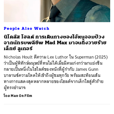
ค้นหา
People Also Watch
SHARE
TWEET
LINE
EMAIL
นิโคลัส โฮลต์ การเดินทางของไอ้หนูจอมป่วง
จากนักรบพลีชีพ Mad Max มาจนถึงวายร้าย
เล็กซ์ ลูเทอร์
Nicholas Hoult ตีความ Lex Luthor ใน Superman (2025)
ว่าเป็นผู้พิทักษ์มนุษย์ที่ทนไม่ได้เมื่อมีคนเก่งกว่ามาแย่งซีน
กลายเป็นหนึ่งในไฮไลต์ของหนังที่ผู้กำกับ James Gunn
บาลานซ์ความโหดให้เข้าถึงผู้ชมทุกวัย พร้อมสะท้อนเส้น
ทางการแสดงสุดหลากหลายของโฮลต์จากเด็กใสสู่ตัวร้าย
ผู้ทรงอำนาจ
โดย
Man On Film